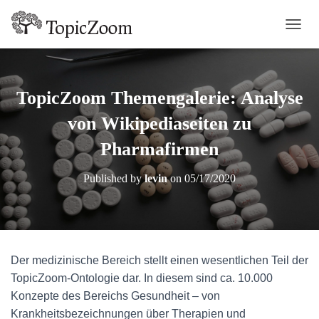
TOGGL
TopicZoom Themengalerie: Analyse
von Wikipediaseiten zu
Pharmafirmen
Published by
levin
on
05/17/2020
Der medizinische Bereich stellt einen wesentlichen Teil der
TopicZoom-Ontologie dar. In diesem sind ca. 10.000
Konzepte des Bereichs Gesundheit – von
Krankheitsbezeichnungen über Therapien und