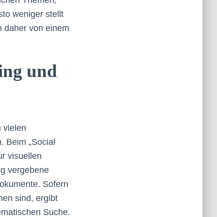
ischen Themen,
o weniger stellt
an daher von einem
ing und
 vielen
. Beim „Social
r visuellen
ig vergebene
Dokumente. Sofern
en sind, ergibt
thematischen Suche.