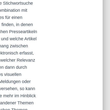
ne Stichwortsuche
ombination mit
es für einen
finden, in denen
lchen Presseartikeln
 und welche Artikel
hang zwischen
tronisch erfasst,
 welcher Relevanz
en dann durch
s visuellen
e Meldungen oder
 versehen, so kann
Je mehr im Hinblick
orhandener Themen