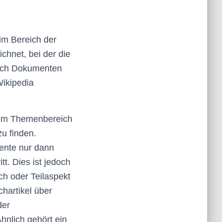
im Bereich der
chnet, bei der die
 nach Dokumenten
Wikipedia
 zum Themenbereich
zu finden.
mente nur dann
tt. Dies ist jedoch
ich oder Teilaspekt
chartikel über
der
hnlich gehört ein