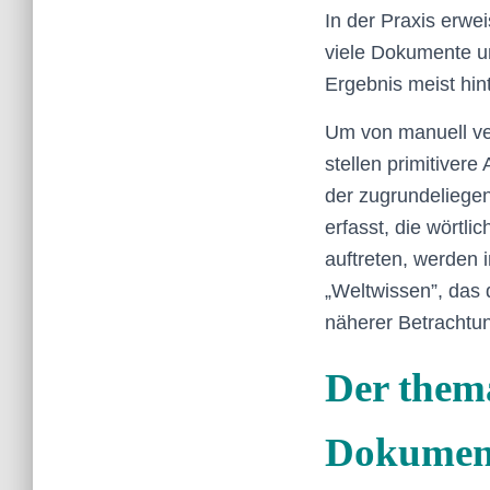
In der Praxis erwe
viele Dokumente u
Ergebnis meist hin
Um von manuell ve
stellen primitivere
der zugrundeliegen
erfasst, die wörtli
auftreten, werden 
„Weltwissen”, das 
näherer Betrachtun
Der them
Dokument