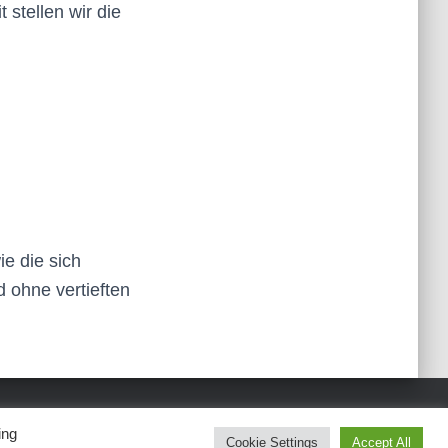
 stellen wir die
e die sich
 ohne vertieften
ing
Hestia | Developed by
ThemeIsle
Cookie Settings
Accept All