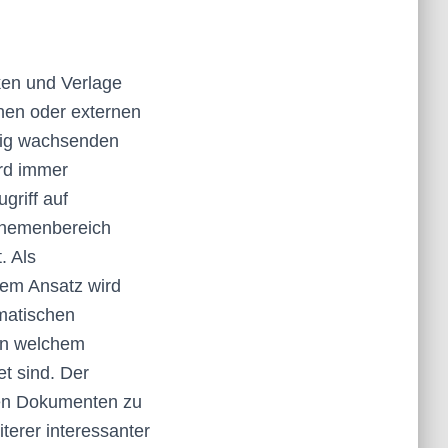
ken und Verlage
nen oder externen
ndig wachsenden
ird immer
griff auf
 Themenbereich
. Als
sem Ansatz wird
omatischen
 in welchem
t sind. Der
ten Dokumenten zu
terer interessanter