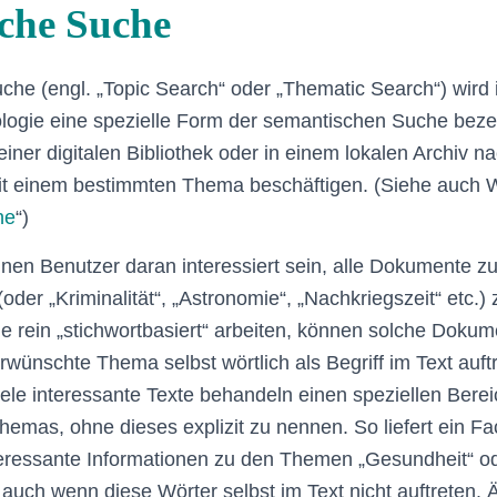
che Suche
che (engl. „Topic Search“ oder „Thematic Search“) wird 
logie eine spezielle Form der semantischen Suche bezei
einer digitalen Bibliothek oder in einem lokalen Archiv
mit einem bestimmten Thema beschäftigen. (Siehe auch 
he
“)
nnen Benutzer daran interessiert sein, alle Dokumente
oder „Kriminalität“, „Astronomie“, „Nachkriegszeit“ etc.) 
 rein „stichwortbasiert“ arbeiten, können solche Doku
wünschte Thema selbst wörtlich als Begriff im Text auftri
 viele interessante Texte behandeln einen speziellen Bere
hemas, ohne dieses explizit zu nennen. So liefert ein Fa
teressante Informationen zu den Themen „Gesundheit“ o
 auch wenn diese Wörter selbst im Text nicht auftreten. Ä