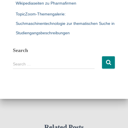
Wikipediaseiten zu Pharmafirmen
TopicZoom-Themengalerie:
Suchmaschinentechnologie zur thematischen Suche in
Studiengangsbeschreibungen
Search
S
Search …
e
a
r
c
h
f
o
r
:
Related Posts