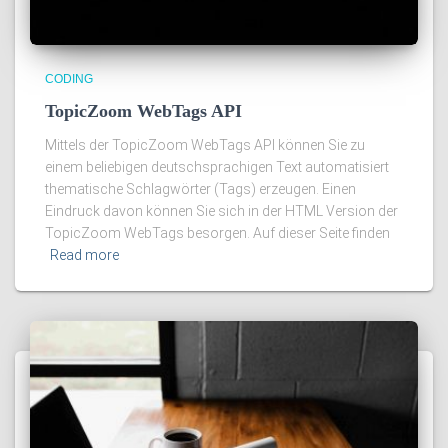
CODING
TopicZoom WebTags API
Mittels der TopicZoom WebTags API können Sie zu
einem beliebigen deutschsprachigen Text automatisiert
thematische Schlagwörter (Tags) erzeugen. Einen
Eindruck davon können Sie sich in der HTML Version der
TopicZoom WebTags besorgen. Auf dieser Seite finden
Read more