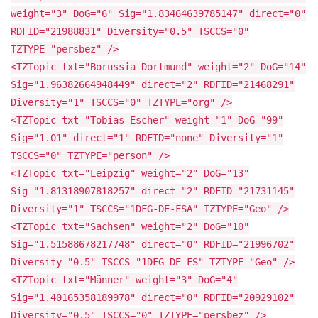
weight="3" DoG="6" Sig="1.83464639785147" direct="0"
RDFID="21988831" Diversity="0.5" TSCCS="0"
TZTYPE="persbez" />
<TZTopic txt="Borussia Dortmund" weight="2" DoG="14"
Sig="1.96382664948449" direct="2" RDFID="21468291"
Diversity="1" TSCCS="0" TZTYPE="org" />
<TZTopic txt="Tobias Escher" weight="1" DoG="99"
Sig="1.01" direct="1" RDFID="none" Diversity="1"
TSCCS="0" TZTYPE="person" />
<TZTopic txt="Leipzig" weight="2" DoG="13"
Sig="1.81318907818257" direct="2" RDFID="21731145"
Diversity="1" TSCCS="1DFG-DE-FSA" TZTYPE="Geo" />
<TZTopic txt="Sachsen" weight="2" DoG="10"
Sig="1.51588678217748" direct="0" RDFID="21996702"
Diversity="0.5" TSCCS="1DFG-DE-FS" TZTYPE="Geo" />
<TZTopic txt="Männer" weight="3" DoG="4"
Sig="1.40165358189978" direct="0" RDFID="20929102"
Diversity="0.5" TSCCS="0" TZTYPE="persbez" />