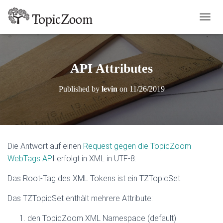
TOGGL
API Attributes
Published by
levin
on
11/26/2019
Die Antwort auf einen
Request gegen die TopicZoom
WebTags AP
I erfolgt in XML in UTF-8.
Das Root-Tag des XML Tokens ist ein TZTopicSet.
Das TZTopicSet enthält mehrere Attribute:
den TopicZoom XML Namespace (default)