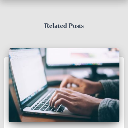
o
r
:
Related Posts