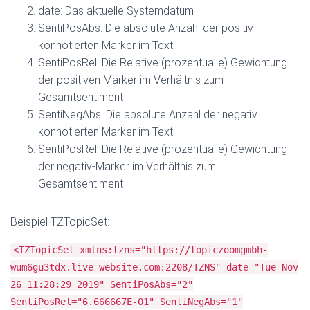
date: Das aktuelle Systemdatum
SentiPosAbs: Die absolute Anzahl der positiv
konnotierten Marker im Text
SentiPosRel: Die Relative (prozentualle) Gewichtung
der positiven Marker im Verhältnis zum
Gesamtsentiment
SentiNegAbs: Die absolute Anzahl der negativ
konnotierten Marker im Text
SentiPosRel: Die Relative (prozentualle) Gewichtung
der negativ-Marker im Verhältnis zum
Gesamtsentiment
Beispiel TZTopicSet:
<TZTopicSet xmlns:tzns="https://topiczoomgmbh-
wum6gu3tdx.live-website.com:2208/TZNS" date="Tue Nov
26 11:28:29 2019" SentiPosAbs="2"
SentiPosRel="6.666667E-01" SentiNegAbs="1"