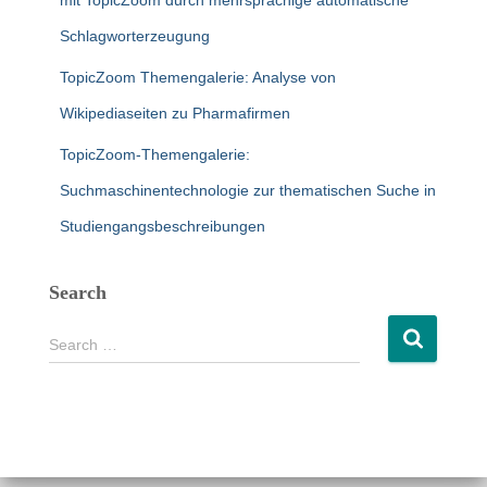
mit TopicZoom durch mehrsprachige automatische
Schlagworterzeugung
TopicZoom Themengalerie: Analyse von
Wikipediaseiten zu Pharmafirmen
TopicZoom-Themengalerie:
Suchmaschinentechnologie zur thematischen Suche in
Studiengangsbeschreibungen
Search
S
Search …
e
a
r
c
h
f