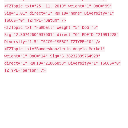
<TZTopic txt="25. 11. 2019" weight="1" DoG="99"
Sig="1.01" direct="1" RDFID="none" Diversity="1"
TSCCS="0" TZTYPE="Datum" />
<TZTopic txt="Fußball" weight="5" DoG="5"
Sig="2.30742604937001" direct="0" RDFID="21991228"
Diversity="1.5" TSCCS="SFBC" TZTYPE="0" />
<TZTopic txt="Bundeskanzlerin Angela Merkel"
weight="1" DoG="14" Sig="6.38232899764929"
direct="1" RDFID="21865853" Diversity="1" TSCCS="0"
TZTYPE="person" />