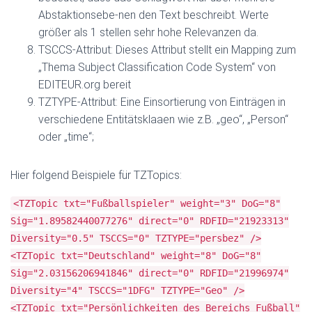
Abstaktionsebe-nen den Text beschreibt. Werte
größer als 1 stellen sehr hohe Relevanzen da.
TSCCS-Attribut: Dieses Attribut stellt ein Mapping zum
„Thema Subject Classification Code System“ von
EDITEUR.org bereit
TZTYPE-Attribut: Eine Einsortierung von Einträgen in
verschiedene Entitätsklaaen wie z.B. „geo“, „Person“
oder „time“;
Hier folgend Beispiele für TZTopics:
<TZTopic txt="Fußballspieler" weight="3" DoG="8"
Sig="1.89582440077276" direct="0" RDFID="21923313"
Diversity="0.5" TSCCS="0" TZTYPE="persbez" />
<TZTopic txt="Deutschland" weight="8" DoG="8"
Sig="2.03156206941846" direct="0" RDFID="21996974"
Diversity="4" TSCCS="1DFG" TZTYPE="Geo" />
<TZTopic txt="Persönlichkeiten des Bereichs Fußball"